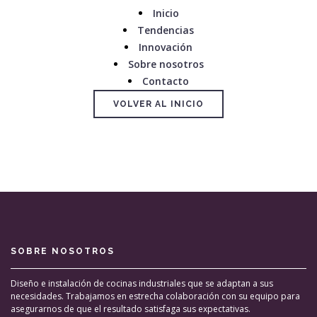
Inicio
Tendencias
Innovación
Sobre nosotros
Contacto
VOLVER AL INICIO
SOBRE NOSOTROS
Diseño e instalación de cocinas industriales que se adaptan a sus
necesidades. Trabajamos en estrecha colaboración con su equipo para
asegurarnos de que el resultado satisfaga sus expectativas.